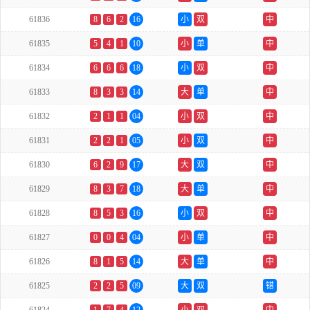
61836
8
6
2
16
小
双
中
61835
5
4
1
10
小
单
中
61834
6
6
6
18
小
双
中
61833
8
3
3
14
大
单
中
61832
2
1
1
04
小
双
中
61831
2
2
1
05
小
双
中
61830
6
2
9
17
大
双
中
61829
8
3
7
18
大
单
中
61828
8
5
3
16
小
双
中
61827
0
0
4
04
小
单
中
61826
8
1
5
14
大
单
中
61825
2
2
5
09
大
双
错