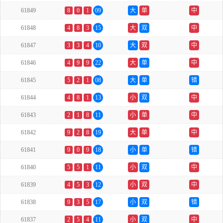
61849
8
0
1
09
大
单
中
61848
4
8
3
15
大
双
中
61847
3
3
4
10
大
双
中
61846
4
9
9
22
大
单
中
61845
5
2
1
08
大
单
错
61844
4
8
1
13
小
双
中
61843
2
1
8
11
小
单
中
61842
9
2
8
19
大
单
中
61841
9
0
9
18
小
单
错
61840
5
5
1
11
小
双
中
61839
4
5
3
12
小
双
中
61838
9
3
5
17
小
双
错
61837
2
5
4
11
小
双
中