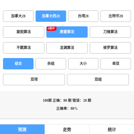
加拿大28
加拿大西28
台湾28
比特币28
狻猊算法
鼎雷算法
刀锋算法
不羁算法
龙渊算法
修罗算法
组合
杀组
大小
单双
双项
双组
100期 正确：80 期 错误：20 期
正确率：80%
预测
走势
统计