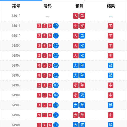
期号
号码
预测
结果
61912
---
大
单
---
61911
3
7
0
10
小
双
中
61910
2
3
9
14
大
单
中
61909
5
3
9
17
大
双
中
61908
2
9
6
17
大
双
中
61907
0
7
3
10
大
单
错
61906
8
4
0
12
大
单
错
61905
2
1
2
05
小
单
中
61904
3
0
6
09
小
双
中
61903
3
7
0
10
大
单
错
61902
9
8
0
17
大
单
中
61901
1
4
6
11
大
双
错