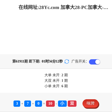
在线网址:28Yc.com 加拿大28-PC加拿大-加拿大pc预测结果走势|加拿大28预测开奖官网咪牌|加拿大预测28在线预测官网_火热研究!
第
61911
期 距下期:
01
时
56
分
12
秒
广告开关：
大单
未开:
2
期
大双
未开:
1
期
小单
未开:
6
期
3
7
0
10
小
双
咪牌
+
+
=
-