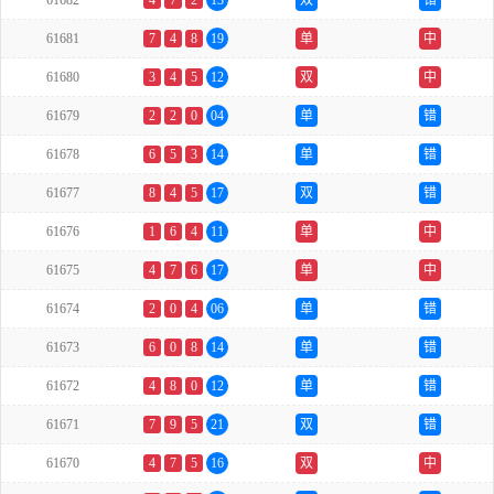
61682
4
7
2
13
双
错
61681
7
4
8
19
单
中
61680
3
4
5
12
双
中
61679
2
2
0
04
单
错
61678
6
5
3
14
单
错
61677
8
4
5
17
双
错
61676
1
6
4
11
单
中
61675
4
7
6
17
单
中
61674
2
0
4
06
单
错
61673
6
0
8
14
单
错
61672
4
8
0
12
单
错
61671
7
9
5
21
双
错
61670
4
7
5
16
双
中