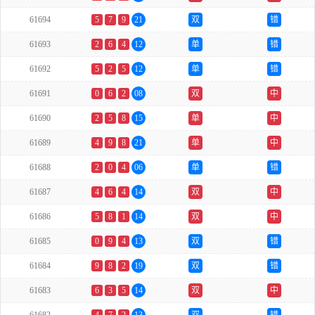
61694
5
7
9
21
双
错
61693
2
6
4
12
单
错
61692
5
2
5
12
单
错
61691
0
6
2
08
双
中
61690
2
5
8
15
单
中
61689
4
9
8
21
单
中
61688
2
0
4
06
单
错
61687
4
6
4
14
双
中
61686
5
8
1
14
双
中
61685
0
9
4
13
双
错
61684
9
8
2
19
双
错
61683
6
3
5
14
双
中