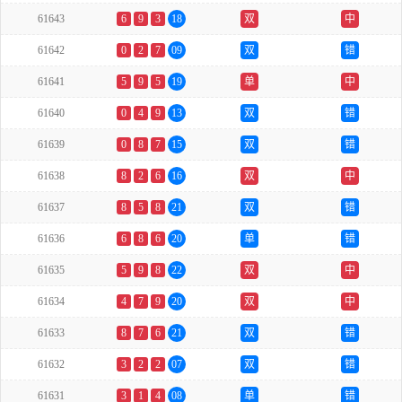
61643
6
9
3
18
双
中
61642
0
2
7
09
双
错
61641
5
9
5
19
单
中
61640
0
4
9
13
双
错
61639
0
8
7
15
双
错
61638
8
2
6
16
双
中
61637
8
5
8
21
双
错
61636
6
8
6
20
单
错
61635
5
9
8
22
双
中
61634
4
7
9
20
双
中
61633
8
7
6
21
双
错
61632
3
2
2
07
双
错
61631
3
1
4
08
单
错