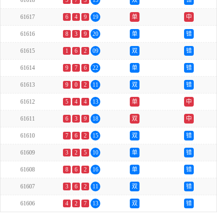
61618
5
7
3
15
双
错
61617
6
4
9
19
单
中
61616
8
3
9
20
单
错
61615
1
6
2
09
双
错
61614
9
7
6
22
单
错
61613
9
0
2
11
双
错
61612
5
4
4
13
单
中
61611
6
3
9
18
双
中
61610
7
6
2
15
双
错
61609
3
2
5
10
单
错
61608
8
6
2
16
单
错
61607
3
6
2
11
双
错
61606
4
2
7
13
双
错