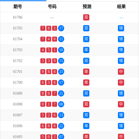
期号
号码
预测
结果
61706
---
双
---
61705
7
8
2
17
双
错
61704
7
4
0
11
双
错
61703
4
5
1
10
单
错
61702
3
3
9
15
双
错
61701
9
8
8
25
单
中
61700
6
3
8
17
单
中
61699
8
6
7
21
双
错
61698
0
1
7
08
双
中
61697
5
2
6
13
双
错
61696
6
8
8
22
单
错
61695
5
0
2
07
单
中