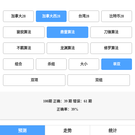
加拿大28
加拿大西28
台湾28
比特币28
狻猊算法
鼎雷算法
刀锋算法
不羁算法
龙渊算法
修罗算法
组合
杀组
大小
单双
双项
双组
100期 正确：39 期 错误：61 期
正确率：39%
预测
走势
统计