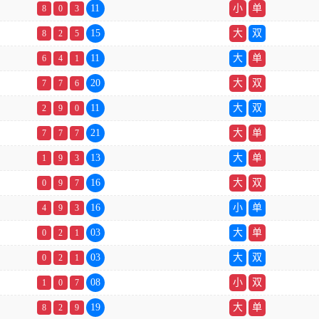
11
小
单
8
0
3
15
大
双
8
2
5
11
大
单
6
4
1
20
大
双
7
7
6
11
大
双
2
9
0
21
大
单
7
7
7
13
大
单
1
9
3
16
大
双
0
9
7
16
小
单
4
9
3
03
大
单
0
2
1
03
大
双
0
2
1
08
小
双
1
0
7
19
大
单
8
2
9