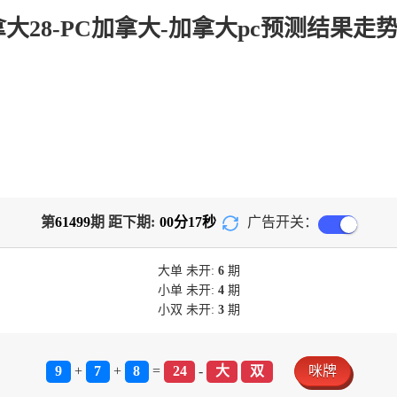
第
61499
期 距下期:
00
分
16
秒
广告开关：
大单
未开:
6
期
小单
未开:
4
期
小双
未开:
3
期
9
+
7
+
8
=
24
-
大
双
咪牌