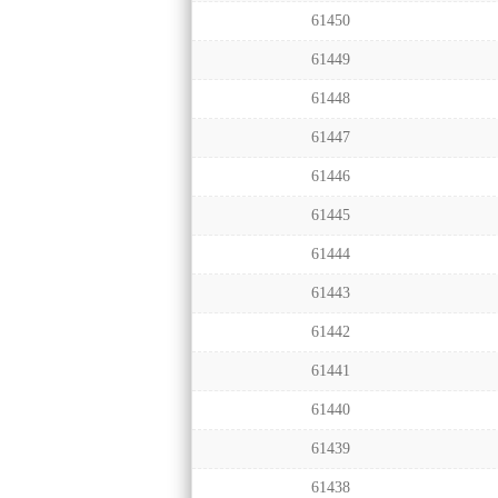
61450
61449
61448
61447
61446
61445
61444
61443
61442
61441
61440
61439
61438