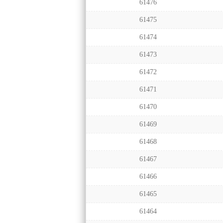
61476
61475
61474
61473
61472
61471
61470
61469
61468
61467
61466
61465
61464