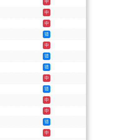
中
中
中
错
中
错
错
中
错
中
中
错
中