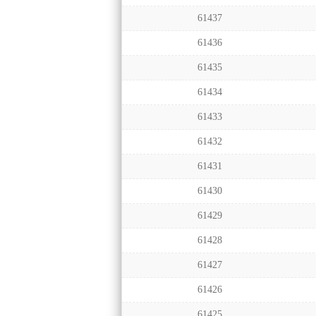
61437
61436
61435
61434
61433
61432
61431
61430
61429
61428
61427
61426
61425