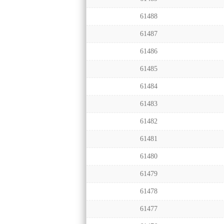
61488
61487
61486
61485
61484
61483
61482
61481
61480
61479
61478
61477