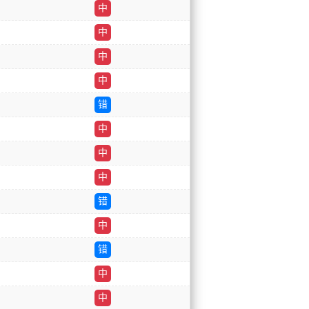
中
中
中
中
错
中
中
中
错
中
错
中
中