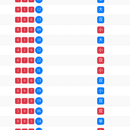
12
大
9
1
2
13
双
5
0
8
09
小
8
1
0
10
大
6
1
3
12
小
4
2
6
22
双
6
7
9
11
小
1
5
5
13
双
5
0
8
19
小
6
6
7
19
双
3
7
9
06
双
5
0
1
14
单
9
0
5