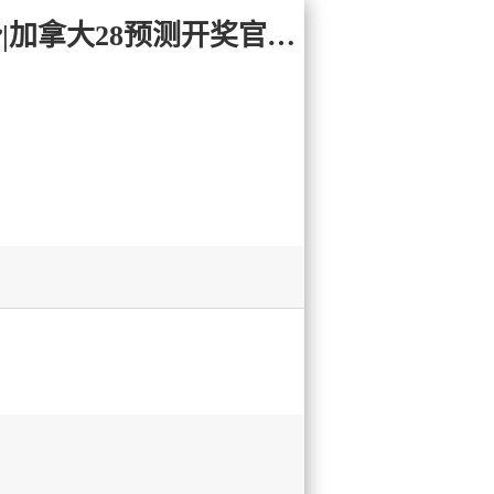
在线网址:28Yc.com 加拿大28-PC加拿大-加拿大pc预测结果走势|加拿大28预测开奖官网咪牌|加拿大预测28在线预测官网_火热研究!