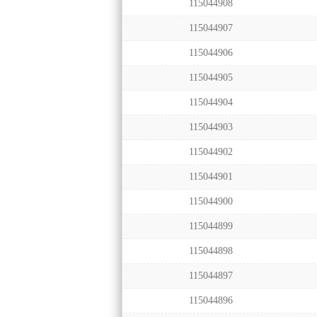
115044908
115044907
115044906
115044905
115044904
115044903
115044902
115044901
115044900
115044899
115044898
115044897
115044896