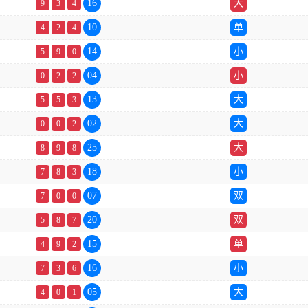
16
大
9
3
4
10
单
4
2
4
14
小
5
9
0
04
小
0
2
2
13
大
5
5
3
02
大
0
0
2
25
大
8
9
8
18
小
7
8
3
07
双
7
0
0
20
双
5
8
7
15
单
4
9
2
16
小
7
3
6
05
大
4
0
1