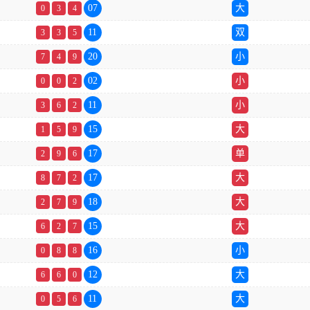
07
大
0
3
4
11
双
3
3
5
20
小
7
4
9
02
小
0
0
2
11
小
3
6
2
15
大
1
5
9
17
单
2
9
6
17
大
8
7
2
18
大
2
7
9
15
大
6
2
7
16
小
0
8
8
12
大
6
6
0
11
大
0
5
6