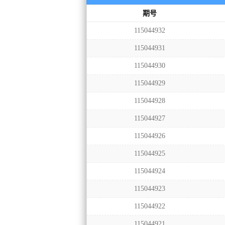
期号
115044932
115044931
115044930
115044929
115044928
115044927
115044926
115044925
115044924
115044923
115044922
115044921