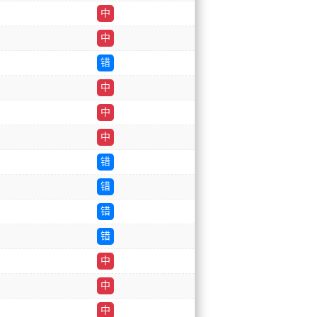
中
中
错
中
中
中
错
错
错
错
中
中
中