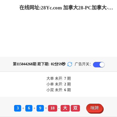
在线网址:28Yc.com 加拿大28-PC加拿大-加拿大pc预测结果走势|加拿大28预测开奖官网咪牌|加拿大预测28在线预测官网_火热研究!
第
115044268
期 距下期:
02
分
59
秒
广告开关：
大单
未开:
7
期
小单
未开:
2
期
小双
未开:
6
期
3
6
9
18
大
双
咪牌
+
+
=
-