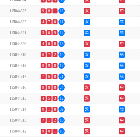
115044324
5
0
3
08
双
中
115044323
9
8
1
18
双
中
115044322
4
7
0
11
双
错
115044321
5
0
9
14
单
错
115044320
4
6
8
18
双
中
115044319
6
7
2
15
双
错
115044318
8
9
0
17
双
错
115044317
7
6
8
21
双
错
115044316
8
8
8
24
双
中
115044315
4
5
3
12
双
中
115044314
0
1
8
09
双
错
115044313
7
1
2
10
双
中
115044312
9
0
1
10
双
中