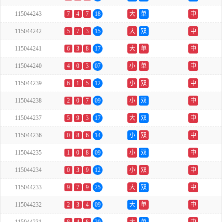
115044243
7
4
7
18
大
单
中
115044242
5
7
3
15
大
双
中
115044241
6
3
8
17
大
单
中
115044240
4
0
3
07
小
单
中
115044239
6
1
5
12
小
双
中
115044238
2
0
7
09
小
双
中
115044237
5
9
3
17
大
双
中
115044236
0
8
6
14
小
双
中
115044235
1
0
8
09
小
双
中
115044234
0
3
9
12
小
双
中
115044233
9
7
9
25
大
双
中
115044232
2
3
4
09
大
单
中