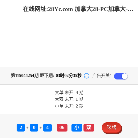
在线网址:28Yc.com 加拿大28-PC加拿大-加拿大pc预测结果走势|加拿大28预测开奖官网咪牌|加拿大预测28在线预测官网_火热研究!
第
115044254
期 距下期:
03
时
02
分
34
秒
广告开关：
大单
未开:
4
期
大双
未开:
1
期
小单
未开:
2
期
2
0
4
06
小
双
咪牌
+
+
=
-