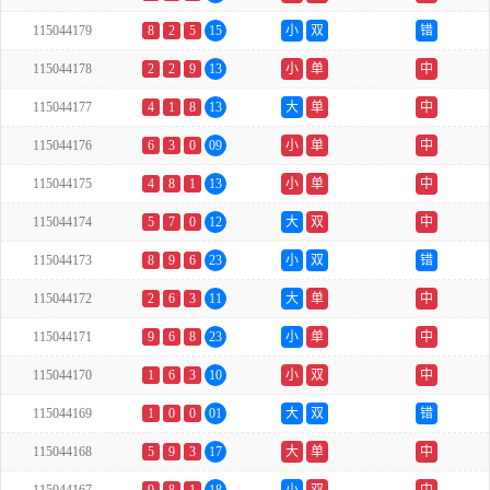
115044179
8
2
5
15
小
双
错
115044178
2
2
9
13
小
单
中
115044177
4
1
8
13
大
单
中
115044176
6
3
0
09
小
单
中
115044175
4
8
1
13
小
单
中
115044174
5
7
0
12
大
双
中
115044173
8
9
6
23
小
双
错
115044172
2
6
3
11
大
单
中
115044171
9
6
8
23
小
单
中
115044170
1
6
3
10
小
双
中
115044169
1
0
0
01
大
双
错
115044168
5
9
3
17
大
单
中