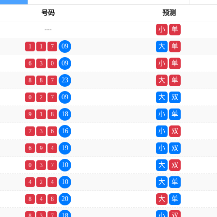
号码
预测
---
小
单
09
大
单
1
1
7
09
小
单
6
3
0
23
大
单
8
8
7
09
大
双
0
2
7
18
小
单
9
1
8
16
小
双
7
3
6
19
小
双
6
9
4
10
大
双
0
3
7
10
大
单
4
2
4
20
大
单
8
4
8
18
小
双
8
3
7