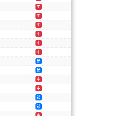
中
中
中
中
中
中
错
错
中
中
错
错
中