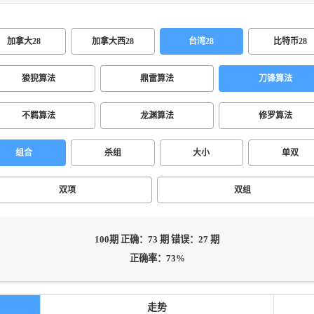
加拿大28
加拿大西28
台湾28
比特币28
狻猊算法
鼎雷算法
刀锋算法
不羁算法
龙渊算法
修罗算法
组合
杀组
大小
单双
双项
双组
100期 正确：73 期 错误：27 期
正确率：73%
走势