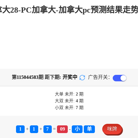
第
115044583
期 距下期:
开奖中
广告开关：
大单
未开:
2
期
大双
未开:
4
期
小双
未开:
7
期
1
+
1
+
7
=
09
-
小
单
咪牌