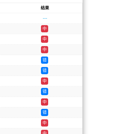
结果
---
中
中
中
错
错
中
错
中
错
中
中