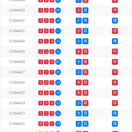
115044434
4
6
8
18
小
双
中
115044433
5
3
0
08
小
单
中
115044432
3
8
5
16
小
单
错
115044431
0
8
3
11
小
双
中
115044430
9
1
4
14
小
单
错
115044429
2
5
9
16
大
双
中
115044428
2
1
4
07
大
单
中
115044427
6
7
7
20
小
双
中
115044426
0
9
5
14
大
双
中
115044425
6
5
7
18
大
双
中
115044424
6
9
4
19
小
单
中
115044423
3
5
3
11
大
双
错
115044422
8
9
2
19
小
双
错