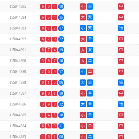
115044395
6
0
4
10
小
单
中
115044394
6
5
4
15
大
双
中
115044393
8
7
2
17
小
双
错
115044392
6
7
9
22
大
单
中
115044391
8
7
4
19
大
双
中
115044390
3
6
7
16
大
单
中
115044389
2
6
9
17
小
单
中
115044388
0
1
5
06
大
单
错
115044387
9
0
1
10
小
单
中
115044386
3
9
0
12
大
单
错
115044385
1
4
5
10
小
单
中
115044384
6
5
0
11
小
单
中
115044383
1
6
1
08
小
单
中