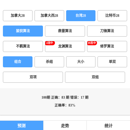
加拿大28
加拿大西28
台湾28
比特币28
狻猊算法
鼎雷算法
刀锋算法
不羁算法
龙渊算法
修罗算法
组合
杀组
大小
单双
双项
双组
100期 正确：83 期 错误：17 期
正确率：83%
预测
走势
统计