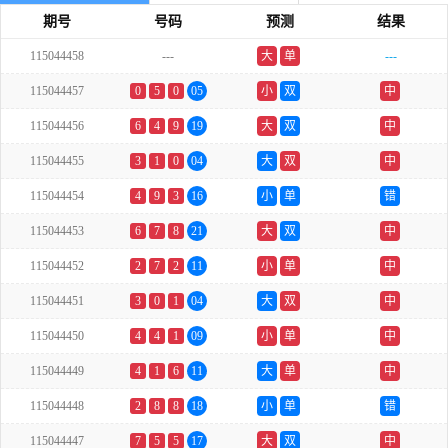
期号
号码
预测
结果
115044458
---
大
单
---
115044457
0
5
0
05
小
双
中
115044456
6
4
9
19
大
双
中
115044455
3
1
0
04
大
双
中
115044454
4
9
3
16
小
单
错
115044453
6
7
8
21
大
双
中
115044452
2
7
2
11
小
单
中
115044451
3
0
1
04
大
双
中
115044450
4
4
1
09
小
单
中
115044449
4
1
6
11
大
单
中
115044448
2
8
8
18
小
单
错
115044447
7
5
5
17
大
双
中