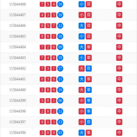
115044408
7
5
4
16
小
双
中
115044407
4
3
3
10
小
双
中
115044406
0
5
7
12
大
双
中
115044405
9
6
1
16
小
双
中
115044404
7
2
0
09
大
单
中
115044403
7
4
8
19
小
单
中
115044402
7
3
7
17
大
双
中
115044401
0
3
8
11
大
单
中
115044400
2
8
6
16
大
单
中
115044399
5
0
1
06
小
单
中
115044398
2
8
2
12
小
单
中
115044397
9
1
3
13
小
双
中
115044396
3
0
0
03
大
单
中