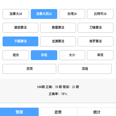
加拿大28
加拿大西28
台湾28
比特币28
狻猊算法
鼎雷算法
刀锋算法
不羁算法
龙渊算法
修罗算法
组合
杀组
大小
单双
双项
双组
100期 正确：78 期 错误：22 期
正确率：78%
预测
走势
统计