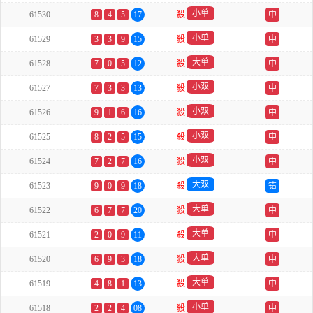
小单
61530
8
4
5
17
殺
中
小单
61529
3
3
9
15
殺
中
大单
61528
7
0
5
12
殺
中
小双
61527
7
3
3
13
殺
中
小双
61526
9
1
6
16
殺
中
小双
61525
8
2
5
15
殺
中
小双
61524
7
2
7
16
殺
中
大双
61523
9
0
9
18
殺
错
大单
61522
6
7
7
20
殺
中
大单
61521
2
0
9
11
殺
中
大单
61520
6
9
3
18
殺
中
大单
61519
4
8
1
13
殺
中
小单
61518
2
2
4
08
殺
中