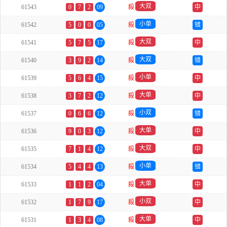
大双
61543
0
7
2
09
殺
中
小单
61542
5
0
0
05
殺
错
大双
61541
5
7
5
17
殺
中
大双
61540
3
9
2
14
殺
错
小单
61539
5
6
4
15
殺
中
大单
61538
3
7
2
12
殺
中
小双
61537
0
6
6
12
殺
错
大单
61536
9
0
3
12
殺
中
大双
61535
7
1
4
12
殺
中
小单
61534
5
4
4
13
殺
错
大单
61533
1
1
2
04
殺
中
小双
61532
1
7
9
17
殺
中
大单
61531
1
3
4
08
殺
中