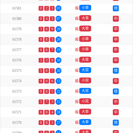
小单
61581
0
2
3
05
殺
错
大单
61580
0
4
3
07
殺
中
大单
61579
5
6
9
20
殺
中
小单
61578
9
8
3
20
殺
中
小单
61577
6
6
7
19
殺
中
大单
61576
5
3
8
16
殺
中
大双
61575
5
8
7
20
殺
错
小双
61574
9
0
6
15
殺
中
大双
61573
9
8
5
22
殺
错
小双
61572
5
7
3
15
殺
中
大单
61571
6
8
4
18
殺
中
大单
61570
6
8
3
17
殺
错
大单