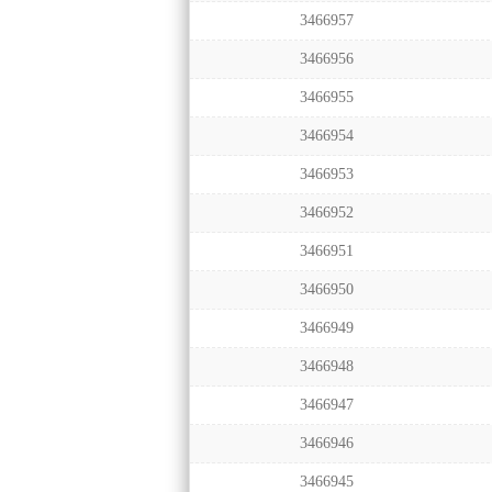
3466957
3466956
3466955
3466954
3466953
3466952
3466951
3466950
3466949
3466948
3466947
3466946
3466945