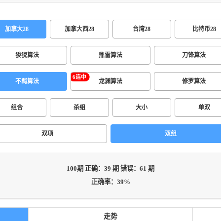
加拿大28
加拿大西28
台湾28
比特币28
狻猊算法
鼎雷算法
刀锋算法
不羁算法
龙渊算法
修罗算法
组合
杀组
大小
单双
双项
双组
100期 正确：39 期 错误：61 期
正确率：39%
走势