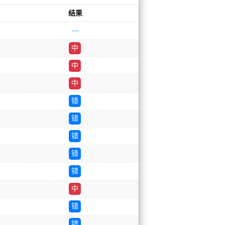
结果
---
中
中
中
错
错
错
错
错
中
错
错