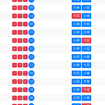
09
大单
小双
9
0
0
14
大双
小单
3
7
4
08
小单
大双
4
2
2
03
小双
大单
1
0
2
16
小单
大双
2
5
9
11
大单
小双
8
2
1
12
大双
小单
3
5
4
12
小单
大双
3
2
7
08
大双
小单
2
5
1
18
小双
大单
2
8
8
18
小单
大双
6
7
5
08
大双
小单
1
0
7