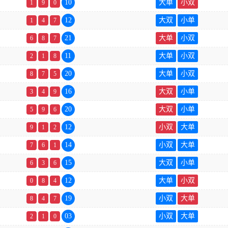
10
大单
小双
1
9
0
12
大双
小单
1
4
7
21
大单
小双
6
8
7
11
大单
小双
2
1
8
20
大单
小双
8
7
5
16
大双
小单
3
4
9
20
大双
小单
5
9
6
12
小双
大单
9
1
2
14
小双
大单
7
6
1
15
大双
小单
6
3
6
12
大单
小双
0
8
4
19
小双
大单
8
4
7
03
小双
大单
2
1
0