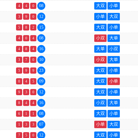
08
大双
小单
4
4
0
12
小单
大双
3
9
0
15
大双
小单
5
8
2
08
小双
大单
4
0
4
16
大单
小双
4
8
4
10
小双
大单
3
7
0
23
大双
小单
5
9
9
09
大双
小单
0
4
5
12
大双
小单
9
3
0
16
小双
大单
8
4
4
08
大双
小单
6
1
1
07
小单
大双
1
3
3
12
大双
小单
7
5
0