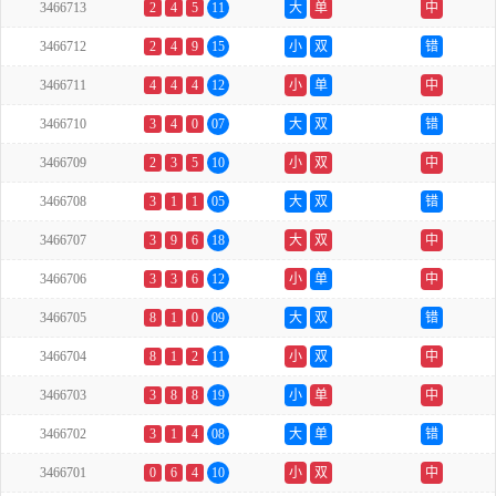
3466713
2
4
5
11
大
单
中
3466712
2
4
9
15
小
双
错
3466711
4
4
4
12
小
单
中
3466710
3
4
0
07
大
双
错
3466709
2
3
5
10
小
双
中
3466708
3
1
1
05
大
双
错
3466707
3
9
6
18
大
双
中
3466706
3
3
6
12
小
单
中
3466705
8
1
0
09
大
双
错
3466704
8
1
2
11
小
双
中
3466703
3
8
8
19
小
单
中
3466702
3
1
4
08
大
单
错
3466701
0
6
4
10
小
双
中