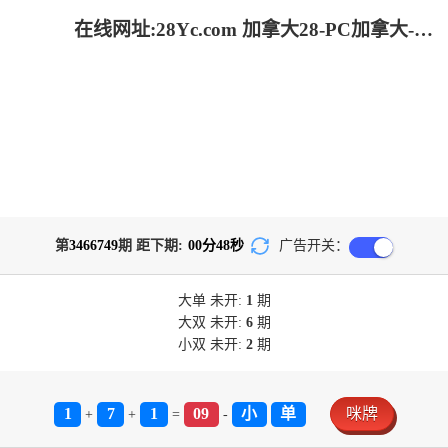
在线网址:28Yc.com 加拿大28-PC加拿大-加拿大pc预测结果走势|加拿大28预测开奖官网咪牌|加拿大预测28在线预测官网_火热研究!
第
3466749
期 距下期:
00
分
48
秒
广告开关：
大单
未开:
1
期
大双
未开:
6
期
小双
未开:
2
期
1
7
1
09
小
单
咪牌
+
+
=
-