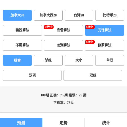
加拿大28
加拿大西28
台湾28
比特币28
狻猊算法
鼎雷算法
刀锋算法
不羁算法
龙渊算法
修罗算法
组合
杀组
大小
单双
双项
双组
100期 正确：75 期 错误：25 期
正确率：75%
预测
走势
统计