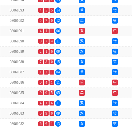
08061094
5
6
2
13
双
错
08061093
4
5
5
14
单
错
08061092
5
7
0
12
单
错
08061091
4
1
1
06
双
中
08061090
0
7
4
11
双
错
08061089
2
1
6
09
双
错
08061088
7
8
0
15
双
错
08061087
1
2
1
04
单
错
08061086
6
4
1
11
单
中
08061085
0
0
5
05
单
中
08061084
4
1
6
11
双
错
08061083
0
9
0
09
双
错
08061082
6
6
1
13
双
错