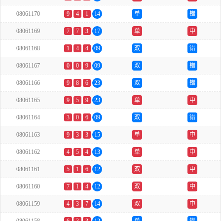
08061170
9
4
1
14
单
错
08061169
7
7
3
17
单
中
08061168
1
4
4
09
双
错
08061167
0
0
9
09
双
错
08061166
9
8
6
23
双
错
08061165
9
5
9
23
单
中
08061164
3
0
6
09
双
错
08061163
9
3
3
15
单
中
08061162
4
5
4
13
单
中
08061161
5
1
6
12
双
中
08061160
7
1
4
12
双
中
08061159
4
3
7
14
双
中