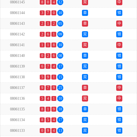
08061145
8
0
4
12
双
中
08061144
3
7
0
10
单
错
08061143
2
1
2
05
单
中
08061142
2
6
1
09
双
错
08061141
1
1
8
10
双
中
08061140
0
2
6
08
单
错
08061139
6
7
4
17
双
错
08061138
5
9
1
15
双
错
08061137
9
7
9
25
单
中
08061136
5
4
1
10
双
中
08061135
8
1
9
18
单
错
08061134
8
5
4
17
双
错
08061133
0
9
4
13
双
错