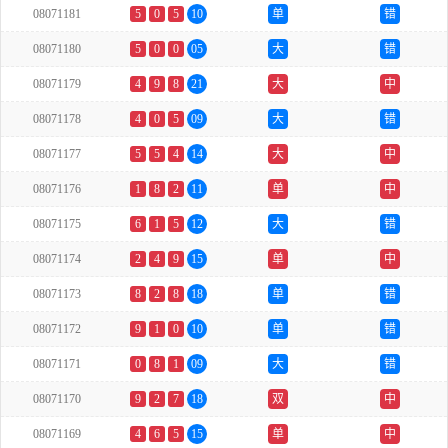
08071181
5
0
5
10
单
错
08071180
5
0
0
05
大
错
08071179
4
9
8
21
大
中
08071178
4
0
5
09
大
错
08071177
5
5
4
14
大
中
08071176
1
8
2
11
单
中
08071175
6
1
5
12
大
错
08071174
2
4
9
15
单
中
08071173
8
2
8
18
单
错
08071172
9
1
0
10
单
错
08071171
0
8
1
09
大
错
08071170
9
2
7
18
双
中
08071169
4
6
5
15
单
中