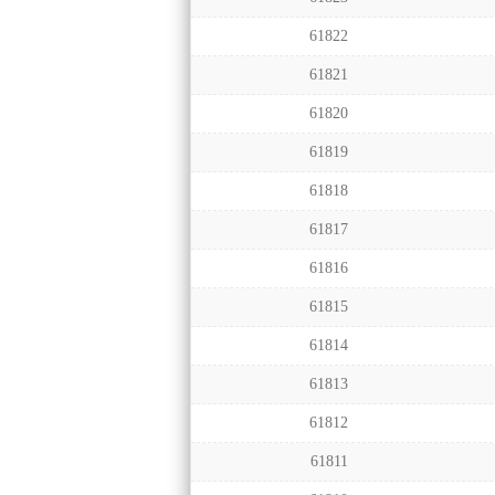
61822
61821
61820
61819
61818
61817
61816
61815
61814
61813
61812
61811