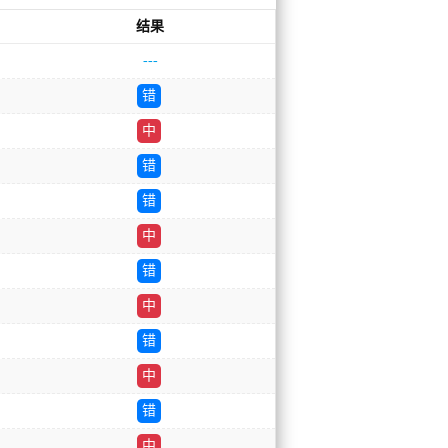
结果
---
错
中
错
错
中
错
中
错
中
错
中