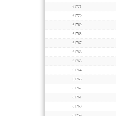
61771
61770
61769
61768
61767
61766
61765
61764
61763
61762
61761
61760
61759