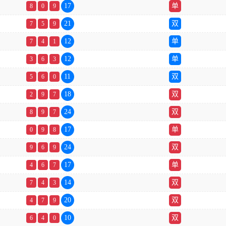
17
单
8
0
9
21
双
7
5
9
12
单
7
4
1
12
单
3
6
3
11
双
5
6
0
18
双
2
9
7
24
双
8
9
7
17
单
0
9
8
24
双
9
6
9
17
单
4
6
7
14
双
7
4
3
20
双
4
7
9
10
双
6
4
0