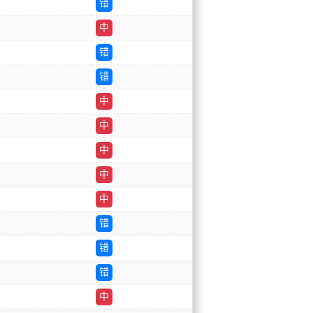
错
中
错
错
中
中
中
中
中
错
错
错
中