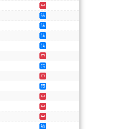
中
错
错
错
错
中
错
中
错
中
中
中
错