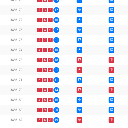
3466179
2
4
3
09
大
错
3466178
7
3
2
12
单
错
3466177
2
6
2
10
大
错
3466176
9
4
9
22
单
错
3466175
7
7
7
21
双
错
3466174
4
1
5
10
大
错
3466173
3
6
9
18
双
中
3466172
8
9
4
21
大
中
3466171
6
0
5
11
双
错
3466170
8
4
2
14
双
中
3466169
4
8
4
16
小
错
3466168
9
9
2
20
单
错
3466167
5
6
8
19
单
中