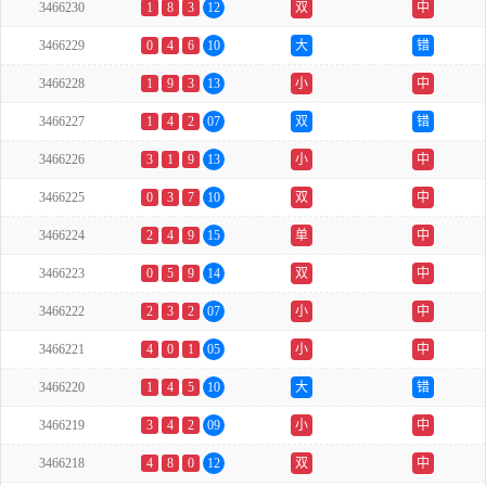
3466230
1
8
3
12
双
中
3466229
0
4
6
10
大
错
3466228
1
9
3
13
小
中
3466227
1
4
2
07
双
错
3466226
3
1
9
13
小
中
3466225
0
3
7
10
双
中
3466224
2
4
9
15
单
中
3466223
0
5
9
14
双
中
3466222
2
3
2
07
小
中
3466221
4
0
1
05
小
中
3466220
1
4
5
10
大
错
3466219
3
4
2
09
小
中
3466218
4
8
0
12
双
中