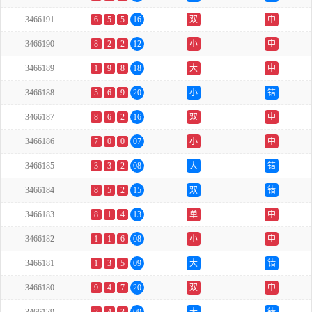
3466191
6
5
5
16
双
中
3466190
8
2
2
12
小
中
3466189
1
9
8
18
大
中
3466188
5
6
9
20
小
错
3466187
8
6
2
16
双
中
3466186
7
0
0
07
小
中
3466185
3
3
2
08
大
错
3466184
8
5
2
15
双
错
3466183
8
1
4
13
单
中
3466182
1
1
6
08
小
中
3466181
1
3
5
09
大
错
3466180
9
4
7
20
双
中