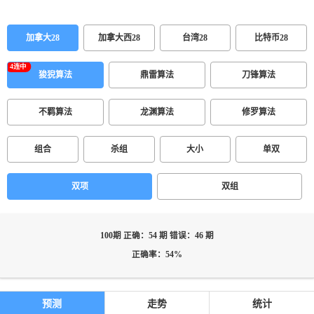
加拿大28
加拿大西28
台湾28
比特币28
狻猊算法
鼎雷算法
刀锋算法
不羁算法
龙渊算法
修罗算法
组合
杀组
大小
单双
双项
双组
100期 正确：54 期 错误：46 期
正确率：54%
预测
走势
统计