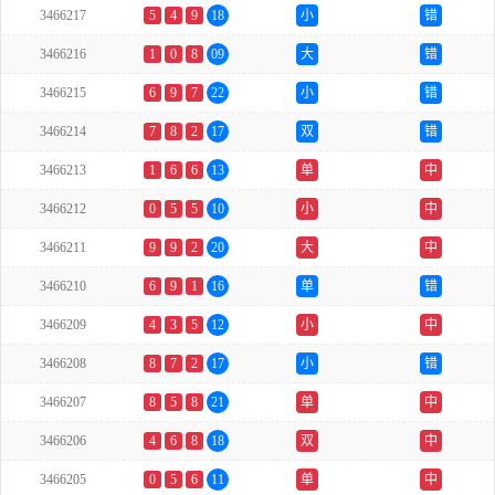
3466217
5
4
9
18
小
错
3466216
1
0
8
09
大
错
3466215
6
9
7
22
小
错
3466214
7
8
2
17
双
错
3466213
1
6
6
13
单
中
3466212
0
5
5
10
小
中
3466211
9
9
2
20
大
中
3466210
6
9
1
16
单
错
3466209
4
3
5
12
小
中
3466208
8
7
2
17
小
错
3466207
8
5
8
21
单
中
3466206
4
6
8
18
双
中
3466205
0
5
6
11
单
中