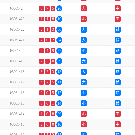
08061424
8
7
5
20
大
中
08061423
1
1
8
10
小
中
08061422
2
1
3
06
大
错
08061421
2
0
2
04
大
错
08061420
9
4
9
22
小
错
08061419
7
2
0
09
大
错
08061418
8
2
3
13
大
错
08061417
4
2
5
11
大
错
08061416
3
9
5
17
小
错
08061415
7
6
1
14
小
错
08061414
1
0
8
09
小
中
08061413
2
8
0
10
小
中