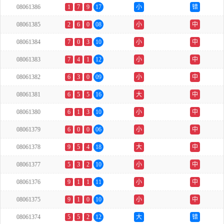
08061386
1
7
9
17
小
错
08061385
2
6
0
08
小
中
08061384
7
0
3
10
小
中
08061383
7
4
1
12
小
中
08061382
6
3
0
09
小
中
08061381
6
5
5
16
大
中
08061380
6
1
3
10
小
中
08061379
6
0
0
06
小
中
08061378
9
5
4
18
大
中
08061377
5
3
2
10
小
中
08061376
9
1
1
11
小
中
08061375
9
1
0
10
小
中
08061374
5
5
2
12
大
错