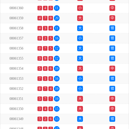
08061360
2
4
5
11
小
中
08061359
4
7
9
20
大
中
08061358
4
3
4
11
大
错
08061357
9
2
5
16
小
错
08061356
0
7
5
12
大
错
08061355
3
9
0
12
大
错
08061354
5
8
6
19
大
中
08061353
7
1
8
16
小
错
08061352
8
7
4
19
小
错
08061351
5
7
7
19
大
中
08061350
3
4
8
15
大
中
08061349
5
2
6
13
大
错